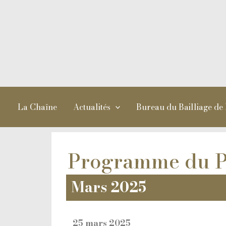
Aller
au
contenu
La Chaîne
Actualités
Bureau du Bailliage de
Programme du Pa
Mars 2025
25 mars 2025