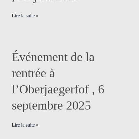
28
juin
Lire la suite »
2025
Événement
Événement de la
de
la
rentrée à
rentrée
à
l’Oberjaegerfof , 6
l’Oberjaegerfof
,
septembre 2025
6
septembre
2025
Lire la suite »