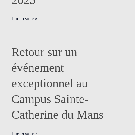
Pierre,
8
novembre
Lire la suite »
2025
Retour
Retour sur un
sur
un
événement
événement
exceptionnel
exceptionnel au
au
Campus
Campus Sainte-
Sainte-
Catherine
Catherine du Mans
du
Mans
Lire la suite »