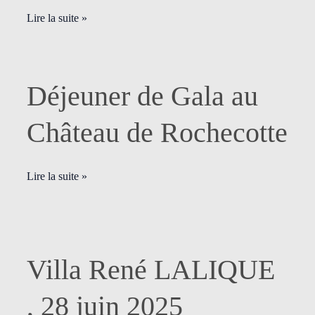
Lire la suite »
Déjeuner
Déjeuner de Gala au
de
Gala
Château de Rochecotte
au
Château
de
Lire la suite »
Rochecotte
Villa
Villa René LALIQUE
René
LALIQUE
, 28 juin 2025
,