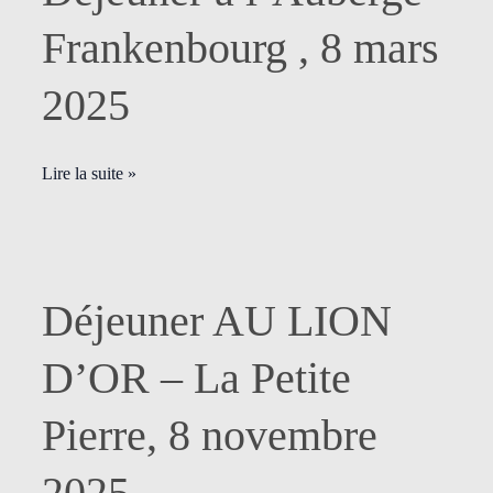
à
l’Auberge
Frankenbourg , 8 mars
Frankenbourg
,
2025
8
mars
2025
Lire la suite »
Déjeuner
Déjeuner AU LION
AU
LION
D’OR – La Petite
D’OR
–
Pierre, 8 novembre
La
Petite
2025