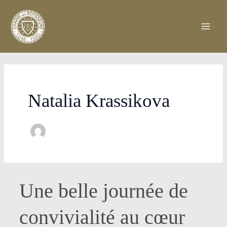
Aller
Pagination
Main
au
d’article
Men
contenu
Natalia Krassikova
Une
Une belle journée de
belle
journée
convivialité au cœur
de