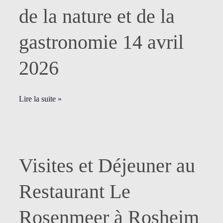
convivialité
de la nature et de la
au
cœur
gastronomie 14 avril
de
la
2026
nature
et
de
Lire la suite »
la
gastronomie
14
avril
2026
Visites
Visites et Déjeuner au
et
Déjeuner
Restaurant Le
au
Restaurant
Rosenmeer à Rosheim
Le