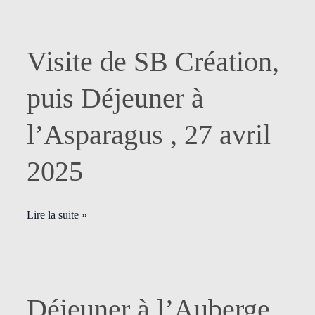
Visite
Visite de SB Création,
de
SB
puis Déjeuner à
Création,
puis
l’Asparagus , 27 avril
Déjeuner
à
2025
l’Asparagus
,
27
Lire la suite »
avril
2025
Déjeuner
Déjeuner à l’Auberge