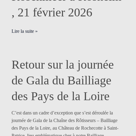
Rosenmeer
, 21 février 2026
à
Rosheim
,
Lire la suite »
21
février
2026
Retour
Retour sur la journée
sur
la
de Gala du Bailliage
journée
de
des Pays de la Loire
Gala
du
C’est dans un cadre d’exception que s’est déroulée la
Bailliage
journée de Gala de la Chaîne des Rôtisseurs – Bailliage
des
des Pays de la Loire, au Château de Rochecotte à Saint-
Pays
Patrice, lieu emblématique cher à notre Bailliage